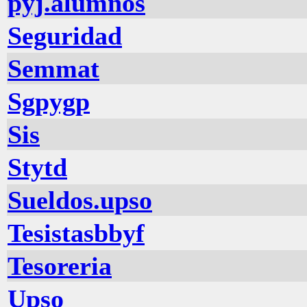
pyj.alumnos
Seguridad
Semmat
Sgpygp
Sis
Stytd
Sueldos.upso
Tesistasbbyf
Tesoreria
Upso