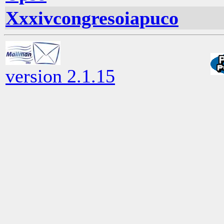
Xxxivcongresoiapuco
version 2.1.15